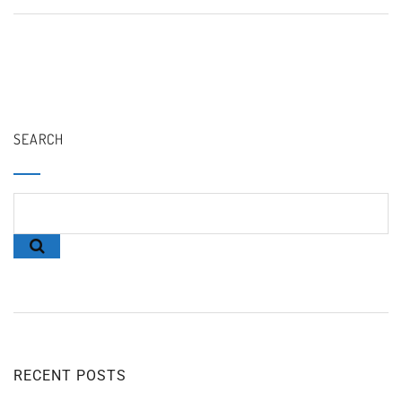
SEARCH
RECENT POSTS