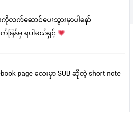
်ကို
လက်ဆောင်ပေးသွားမှာပါနော်
်မြန်မှ ရပါမယ်ရှင့်
ebook page လေးမှာ SUB ဆိုတဲ့ short note