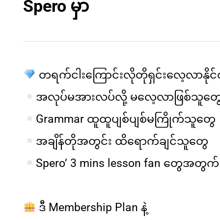
Spero မှာ
တရက်ငါးကြောင်းလိုတိုရှင်းလေ့လာနိုင်တ
အလုပ်မအားလပ်လို့ မလေ့လာဖြစ်သူတွ
Grammar ထူထူပျစ်ပျစ်မကြိုက်သူတွေ
အချိန်တိုအတွင်း ထိရောက်ချင်သူတွေ
Spero’ 3 mins lesson fan တွေ
အတွက် 
ဒီ Membership Plan နဲ့