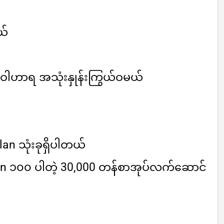
ယ်
ေါဟာရ အသုံးနှုန်းကြွယ်ဝမယ်
Plan သုံးခုရှိပါတယ်
n ၁၀၀ ပါတဲ့ 30,000 တန်
စာအုပ်လက်ဆောင်