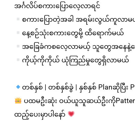
အင်္ဂလိပ်စကားပြောလေ့လာရင်
စကားပြောတဲ့အခါ အရမ်းလွယ်ကူလာမ
နေ့စဉ်သုံးစကားတွေမို့ ထိရောက်မယ်
အခြေခံကစလေ့လာမယ့် သူတွေအနေနဲ့
ဝ
ကိုယ့်ကိုကိုယ် ယုံကြည်မှုတွေရှိလာမယ်
တစ်နှစ် | တစ်နှစ်ခွဲ | နှစ်နှစ် Plan
ဆိုပြီး 
ပထမဦးဆုံး ဝယ်ယူသူဆယ်ဦးကို
Patter
ထည့်ပေးမှာပါနော်