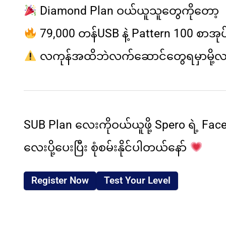
Diamond Plan ဝယ်ယူသူတွေကိုတော့
79,000 တန်
USB နဲ့ Pattern 100 စာအုပ
လကုန်အထိဘဲ
လက်ဆောင်တွေရမှာမို့
လက
SUB Plan လေးကိုဝယ်ယူဖို့ Spero ရဲ့ Fac
လေးပို့ပေးပြီး စုံစမ်းနိုင်ပါတယ်နော်
Register Now
Test Your Level