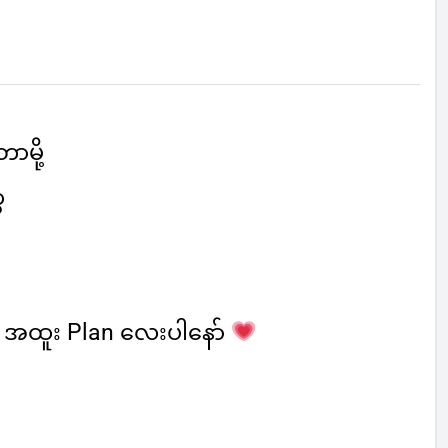
ာမို့
ေ
အထူး Plan လေးပါနော်