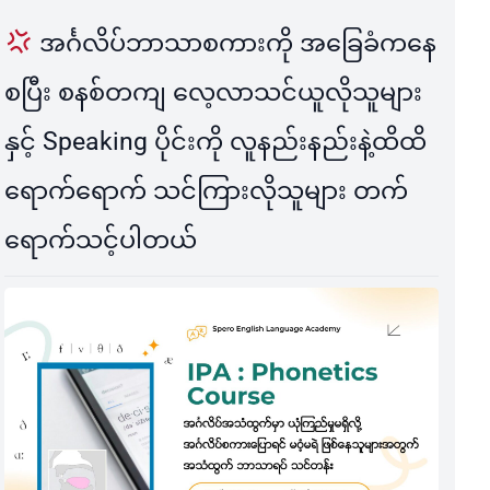
အင်္ဂလိပ်ဘာသာစကားကို အခြေခံကနေ
စပြီး စနစ်တကျ လေ့လာသင်ယူလိုသူများ
နှင့် Speaking ပိုင်းကို လူနည်းနည်းနဲ့ထိထိ
ရောက်ရောက် သင်ကြားလိုသူများ တက်
ရောက်သင့်ပါတယ်