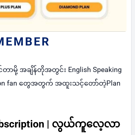
 MEMBER
်တာမို့ အချိန်တိုအတွင်း English Speaking
on fan တွေအတွက် အထူးသင့်တော််တဲ့Plan
scription | လွယ်ကူလေ့လာ