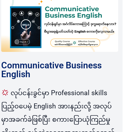
Communicative Business
English
လုပ်ငန်းခွင်မှာ Professional skills
ပြည့်၀ပေမဲ့ English အားနည်းလို့ အလုပ်
မှာအခက်ခဲဖြစ်ပြီး စကားပြောယုံကြည်မှု