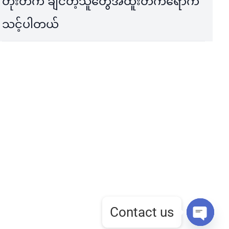
တိုးတက် ချင်တဲ့သူတွေအထူးတက်ရောက်
သင့်ပါတယ်
Contact us