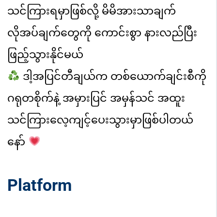
သင်ကြားရမှာဖြစ်လို့ မိမိ
အားသာချက်
လိုအပ်ချက်တွေကို ကောင်းစွာ နားလည်ပြီး
ဖြည့်သွားနိုင်မယ်
ဒါ့အပြင်တီချယ်က တစ်ယောက်ချင်းစီကို
ဂရုတစိုက်နဲ့ အမှားပြင်
အမှန်သင် အထူး
သင်ကြားလေ့ကျင့်ပေးသွားမှာဖြစ်ပါတယ်
နော်
Platform