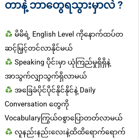
တာနဲ့ ဘာတွေရသွားမှာလဲ ?
မိမိရဲ့ English Level ကိုနောက်ထပ်တ
ဆင့်မြှင့်တင်လာနိုင်မယ်
Speaking ပိုင်းမှာ ယုံကြည်မှုရှိရှိနဲ့
အာသွက်လျှာသွက်ရှိလာမယ်
အခြေခံပိုင်ပိုင်နိုင်နိုင်နဲ့ Daily
Conversation တွေကို
Vocabulary
ကြွယ်၀စွာပြောတတ်လာမယ်
လူနည်းနည်းလေးနဲ့ထိထိရောက်ရောက်