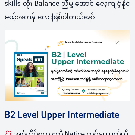
skills လုံး Balance ညီမျှအောင် လေ့ကျင့်နိုင်
မယ့်အတန်းလေးဖြစ်ပါတယ်နော်.
B2 Level Upper Intermediate
အင်္ဂလိပ်စကားကို Native တစ်ယောက်လို