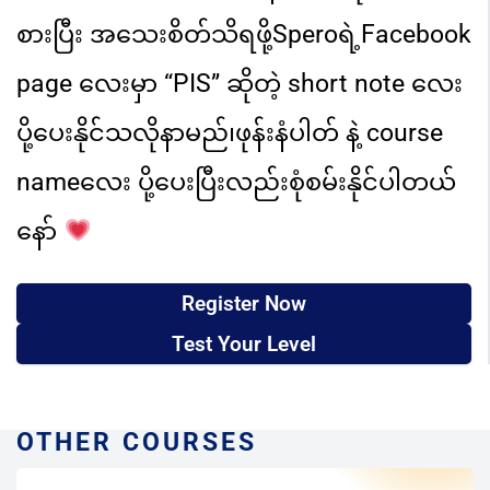
စားပြီး အသေးစိတ်သိရဖို့
Speroရဲ့
Facebook
page လေးမှာ
“PIS” ဆိုတဲ့ short note လေး
ပို့ပေး
နိုင်သလိုနာမည်
၊
ဖုန်းနံပါတ် နဲ့ course
nameလေး ပို့ပေးပြီးလည်းစုံစမ်း
နိုင်ပါတယ်
နော်
Register Now
Test Your Level
OTHER COURSES