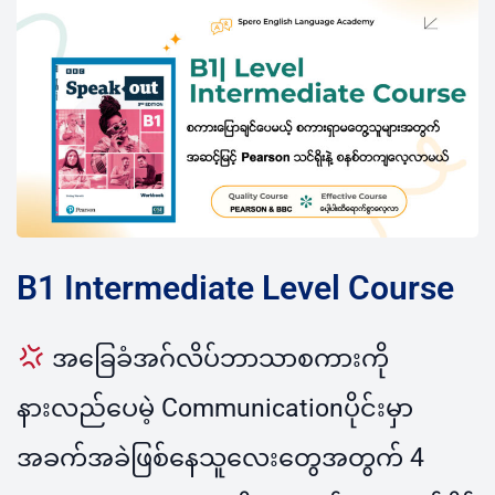
B1 Intermediate Level Course
အခြေခံအဂ်လိပ်ဘာသာစကားကို
နားလည်ပေမဲ့ Communicationပိုင်းမှာ
အခက်အခဲဖြစ်နေသူလေးတွေအတွက် 4