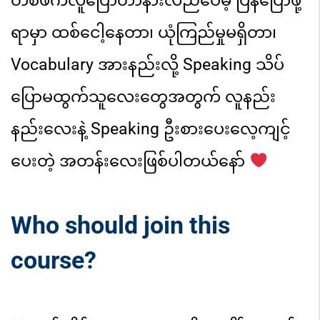
တစ်ဖက်လူပြောတာနားလည်ပေမဲ့ ပြန်ပြောဖို့
ရာမှာ ထစ်ငေါ့နေတာ၊
ယုံကြည်မှု
မရှိတာ၊
Vocabulary အားနည်းလို့ Speaking သိပ်
ပြောမထွက်
သူလေးတွေ
အတွက်
လူနည်း
နည်းလေးနဲ့ Speaking ဦးစားပေးလေ့ကျင့်
ပေး
တဲ့
အတန်း
လေးဖြစ်ပါတယ်နော်
Who should join this
course?