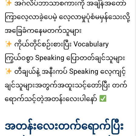
အဂ်လိပ်ဘာသာစကားကို အချိန်အတော်
ကြာလေ့လာခဲ့ပေမဲ့ လေ့လာမှုပုံစံ
မမှန်သေးလို့
အခြေခံကနေမတက်သူများ
ကိုယ်တိုင်စဉ်းစားပြီး Vocabulary
ကြွယ်၀စွာ Speaking ပြောတတ်
ချင်သူများ
တီချယ်နဲ့ အနီးကပ် Speaking လေ့ကျင့်
ချင်သူများ
အတွက်အထူး
သင့်တော်ပြီး တက်
ရောက်သင့်တဲ့အတန်းလေးပါနော်
အတန်းလေးတက်ရောက်ပြီး