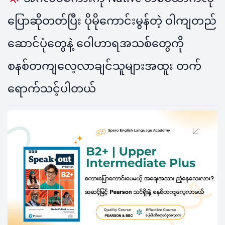
ပြောဆိုတတ်ပြီး ပိုမိုကောင်းမွန်တဲ့ ဝါကျတည်
ဆောင်ပုံတွေနဲ့ ဝေါဟာရအသစ်တွေကို
စနစ်တကျလေ့လာချင်သူများအထူး တက်
ရောက်သင့်ပါတယ်