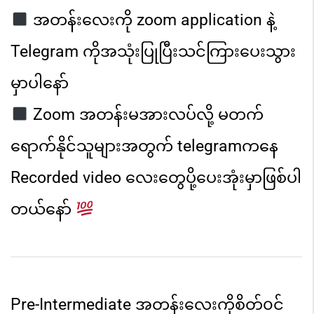
အတန်းလေးကို zoom application နဲ့
Telegram ကိုအသုံးပြုပြီး
သင်ကြားပေးသွား
မှာပါနော်
Zoom အတန်းမအားလပ်လို့ မတက်
ရောက်နိုင်သူများအတွက် telegram
ကနေ
Recorded video လေးတွေပို့ပေးအုံးမှာဖြစ်ပါ
တယ်နော်
Pre-Intermediate အတန်းလေးကိုစိတ်၀င်