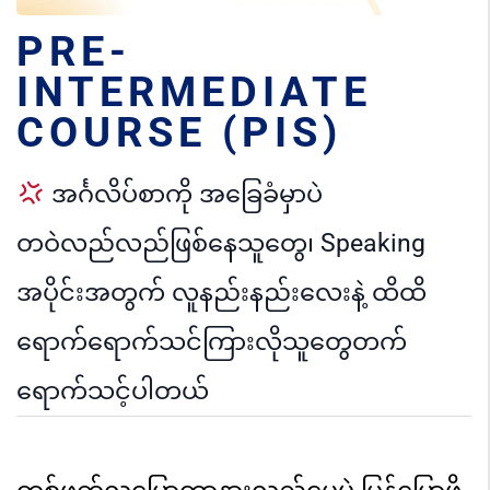
PRE-
INTERMEDIATE
COURSE (PIS)
အင်္ဂလိပ်စာကို အခြေခံမှာပဲ
တဝဲလည်လည်ဖြစ်‌နေသူတွေ၊ Speaking
အပိုင်းအတွက် လူနည်းနည်းလေးနဲ့ ထိထိ
ရောက်ရောက်သင်ကြားလိုသူတွေတက်
ရောက်သင့်ပါတယ်