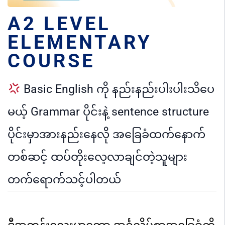
A2 LEVEL
ELEMENTARY
COURSE
Basic English ကို နည်းနည်းပါးပါးသိပေ
မယ့် Grammar ပိုင်းနဲ့ sentence structure
ပိုင်းမှာအားနည်းနေလို အခြေခံထက်နောက်
တစ်ဆင့် ထပ်တိုးလေ့လာချင်တဲ့သူများ
တက်‌ရောက်သင့်ပါတယ်
ဒီအတန်းလေးမှာတော့ အင်္ဂလိပ်စာအခြေခံကို