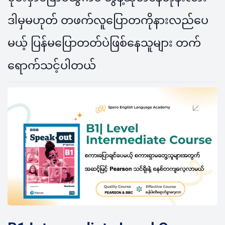
ဒါမှမဟုတ် တဖက်လူပြောတကိုနားလည်ပေ
မယ့် ပြန်မပြောတတ်ပဲဖြစ်နေသူများ တက်
ရောက်သင့်ပါတယ်