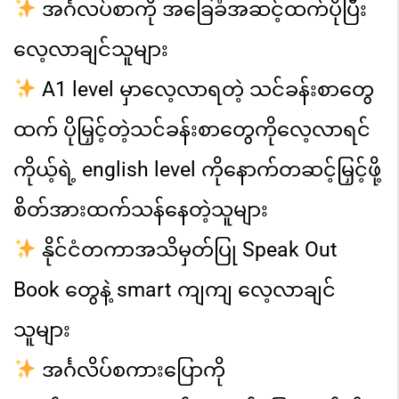
အင်္ဂလပ်စာကို အခြေခံအဆင့်ထက်ပိုပြီး
လေ့လာချင်သူများ
A1 level မှာလေ့လာရတဲ့ သင်ခန်းစာတွေ
ထက် ပိုမြှင့်တဲ့သင်ခန်းစာ
တွေကိုလေ့လာရင်
ကိုယ့်ရဲ့ english level ကိုနောက်တဆင့်မြှင့်ဖို့
စိတ်အား
ထက်သန်နေတဲ့သူများ
နိုင်ငံတကာအသိမှတ်ပြု Speak Out
Book တွေနဲ့ smart ကျကျ
လေ့လာချင်
သူများ
အင်္ဂလိပ်စကားပြောကို