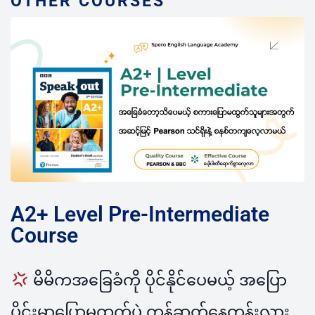
OTHER COURSES
A2+ Level Pre-Intermediate
Course
မိမိကအခြေခံကို ပိုင်နိုင်ပေမယ့် အပြော
ပိုင်းမှာပြောမထွက်ပဲ တွန့်ဆုတ်နေတုန်းလား