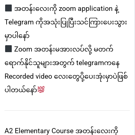
အတန်းလေးကို zoom application နဲ့
Telegram ကိုအသုံးပြုပြီး
သင်ကြားပေးသွား
မှာပါနော်
Zoom အတန်းမအားလပ်လို့ မတက်
ရောက်နိုင်သူများအတွက် telegram
ကနေ
Recorded video လေးတွေပို့ပေးအုံးမှာပဲဖြစ်
ပါတယ်နော်
A2 Elementary Course အတန်းလေးကို