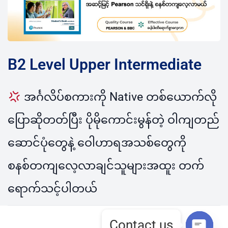
B2 Level Upper Intermediate
အင်္ဂလိပ်စကားကို Native တစ်ယောက်လို
ပြောဆိုတတ်ပြီး ပိုမိုကောင်းမွန်တဲ့ ဝါကျတည်
ဆောင်ပုံတွေနဲ့ ဝေါဟာရအသစ်တွေကို
စနစ်တကျလေ့လာချင်သူများအထူး တက်
ရောက်သင့်ပါတယ်
Contact us