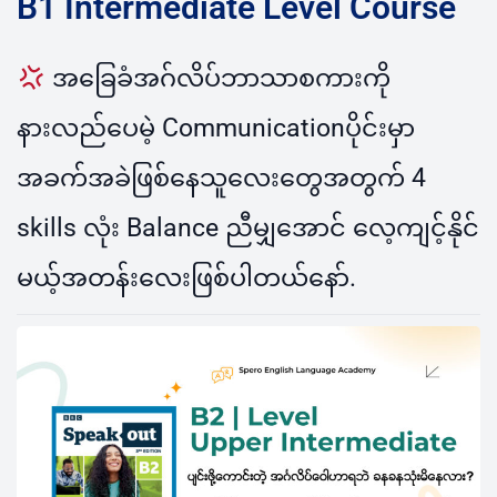
B1 Intermediate Level Course
အခြေခံအဂ်လိပ်ဘာသာစကားကို
နားလည်ပေမဲ့ Communicationပိုင်းမှာ
အခက်အခဲဖြစ်နေသူလေးတွေအတွက် 4
skills လုံး Balance ညီမျှအောင် လေ့ကျင့်နိုင်
မယ့်အတန်းလေးဖြစ်ပါတယ်နော်.