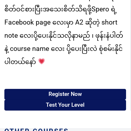
စိတ်ဝင်စားပြီးအသေးစိတ်သိရဖို့
Spero ရဲ့
Facebook page လေးမှာ
A2 ဆိုတဲ့ short
note လေးပို့ပေးနိုင်သလို
နာမည် ၊ ဖုန်းနံပါတ်
နဲ့ course name လေး ပို့ပေးပြီးလဲ စုံစမ်းနိုင်
ပါတယ်နော်
Register Now
Test Your Level