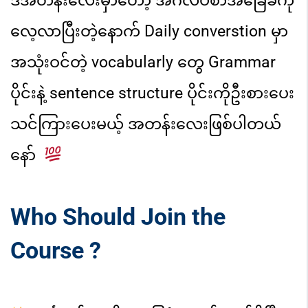
လေ့လာပြီးတဲ့နောက် Daily converstion မှာ
အသုံးဝင်တဲ့ vocabularly တွေ Grammar
ပိုင်းနဲ့ sentence structure ပိုင်းကိုဦးစားပေး
သင်ကြားပေးမယ့် အတန်းလေးဖြစ်ပါတယ်
နော်
Who Should Join the
Course ?