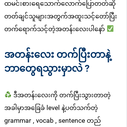
ထမင်းစားရေသောက်လောက်ပြောတတ်
ဆို
တတ်
ချင်သူများအတွက်အထူးသင့်တော်ပြီး
တက်ရောက်သင့်တဲ့
အတန်းလေးပါနော်
အတန်းလေး တက်ပြီးတာနဲ့
ဘာတွေရသွားမှာလဲ ?
ဒီအတန်းလေးကို တက်ပြီးသွားတာတဲ့
အခါမှာအခြေခံ level နဲ့ပတ်သက်
တဲ့
grammar , vocab , sentence တည်