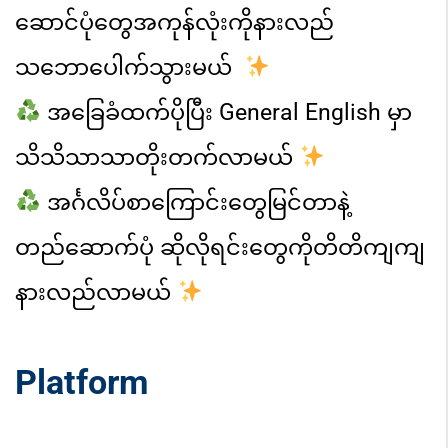
ဆောင်ပုံတွေအကုန်လုံးကိုနားလည်
သဘောပေါက်သွားမယ်
အခြေခံထက်ပိုပြီး General English မှာ
သိသိသာသာတိုးတက်လာမယ်
အင်္ဂလိပ်စာကြောင်းတွေမြင်တာနဲ့
တည်ဆောက်ပုံ ဆိုလိုရင်းတွေကို
တိတိကျကျ
နားလည်လာမယ်
Platform