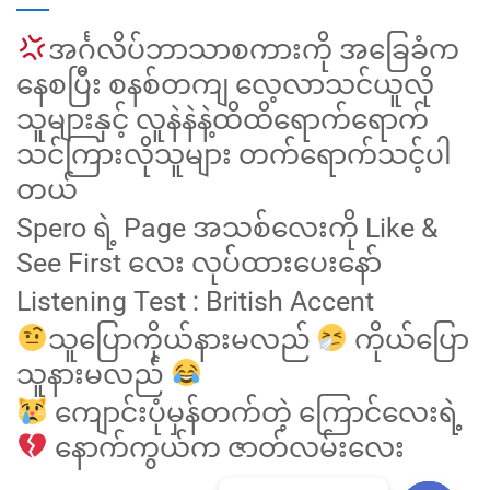
အင်္ဂလိပ်ဘာသာစကားကို အခြေခံက
နေစပြီး စနစ်တကျ လေ့လာသင်ယူလို
သူများနှင့် လူနဲနဲနဲ့ထိထိရောက်ရောက်
သင်ကြားလိုသူများ တက်ရောက်သင့်ပါ
တယ်
Spero ရဲ့ Page အသစ်လေးကို Like &
See First လေး လုပ်ထားပေးနော်
Listening Test : British Accent
သူပြောကိုယ်နားမလည်
ကိုယ်ပြော
သူနားမလည်
ကျောင်းပုံမှန်တက်တဲ့ ကြောင်လေးရဲ့
နောက်ကွယ်က ဇာတ်လမ်းလေး