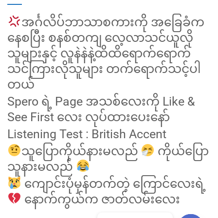
အင်္ဂလိပ်ဘာသာစကားကို အခြေခံက
နေစပြီး စနစ်တကျ လေ့လာသင်ယူလို
သူများနှင့် လူနဲနဲနဲ့ထိထိရောက်ရောက်
သင်ကြားလိုသူများ တက်ရောက်သင့်ပါ
တယ်
Spero ရဲ့ Page အသစ်လေးကို Like &
See First လေး လုပ်ထားပေးနော်
Listening Test : British Accent
သူပြောကိုယ်နားမလည်
ကိုယ်ပြော
သူနားမလည်
ကျောင်းပုံမှန်တက်တဲ့ ကြောင်လေးရဲ့
နောက်ကွယ်က ဇာတ်လမ်းလေး