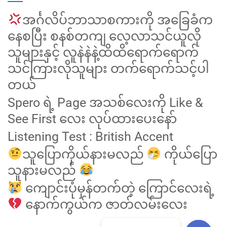
အင်္ဂလိပ်ဘာသာစကားကို အခြေခံက
နေစပြီး စနစ်တကျ လေ့လာသင်ယူလို
သူများနှင့် လူနဲနဲနဲ့ထိထိရောက်ရောက်
သင်ကြားလိုသူများ တက်ရောက်သင့်ပါ
တယ်
Spero ရဲ့ Page အသစ်လေးကို Like &
See First လေး လုပ်ထားပေးနော်
Listening Test : British Accent
သူပြောကိုယ်နားမလည်
ကိုယ်ပြော
သူနားမလည်
ကျောင်းပုံမှန်တက်တဲ့ ကြောင်လေးရဲ့
နောက်ကွယ်က ဇာတ်လမ်းလေး