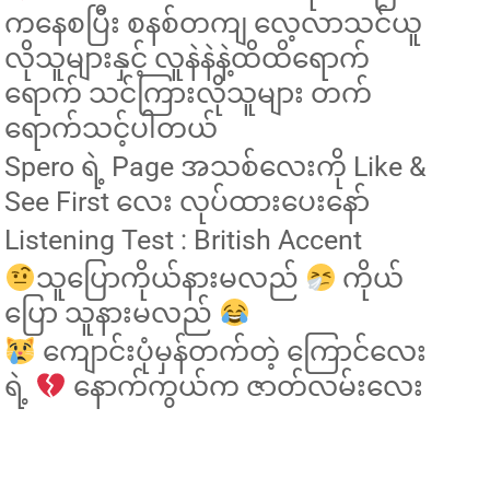
ကနေစပြီး စနစ်တကျ လေ့လာသင်ယူ
လိုသူများနှင့် လူနဲနဲနဲ့ထိထိရောက်
ရောက် သင်ကြားလိုသူများ တက်
ရောက်သင့်ပါတယ်
Spero ရဲ့ Page အသစ်လေးကို Like &
See First လေး လုပ်ထားပေးနော်
Listening Test : British Accent
သူပြောကိုယ်နားမလည်
ကိုယ်
ပြော သူနားမလည်
ကျောင်းပုံမှန်တက်တဲ့ ကြောင်လေး
ရဲ့
နောက်ကွယ်က ဇာတ်လမ်းလေး