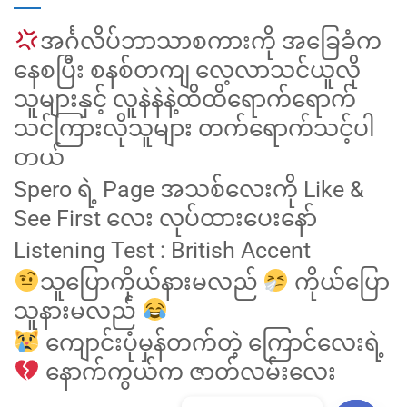
အင်္ဂလိပ်ဘာသာစကားကို အခြေခံက
နေစပြီး စနစ်တကျ လေ့လာသင်ယူလို
သူများနှင့် လူနဲနဲနဲ့ထိထိရောက်ရောက်
သင်ကြားလိုသူများ တက်ရောက်သင့်ပါ
တယ်
Spero ရဲ့ Page အသစ်လေးကို Like &
See First လေး လုပ်ထားပေးနော်
Listening Test : British Accent
သူပြောကိုယ်နားမလည်
ကိုယ်ပြော
သူနားမလည်
ကျောင်းပုံမှန်တက်တဲ့ ကြောင်လေးရဲ့
နောက်ကွယ်က ဇာတ်လမ်းလေး