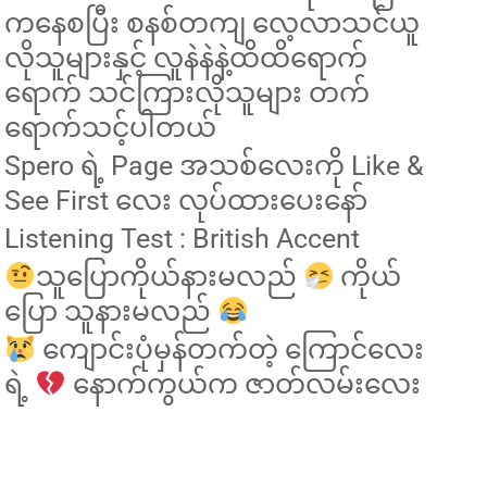
ကနေစပြီး စနစ်တကျ လေ့လာသင်ယူ
လိုသူများနှင့် လူနဲနဲနဲ့ထိထိရောက်
ရောက် သင်ကြားလိုသူများ တက်
ရောက်သင့်ပါတယ်
Spero ရဲ့ Page အသစ်လေးကို Like &
See First လေး လုပ်ထားပေးနော်
Listening Test : British Accent
သူပြောကိုယ်နားမလည်
ကိုယ်
ပြော သူနားမလည်
ကျောင်းပုံမှန်တက်တဲ့ ကြောင်လေး
ရဲ့
နောက်ကွယ်က ဇာတ်လမ်းလေး