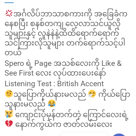
အင်္ဂလိပ်ဘာသာစကားကို အခြေခံက
နေစပြီး စနစ်တကျ လေ့လာသင်ယူလို
သူများနှင့် လူနဲနဲနဲ့ထိထိရောက်ရောက်
သင်ကြားလိုသူများ တက်ရောက်သင့်ပါ
တယ်
Spero ရဲ့ Page အသစ်လေးကို Like &
See First လေး လုပ်ထားပေးနော်
Listening Test : British Accent
သူပြောကိုယ်နားမလည်
ကိုယ်ပြော
သူနားမလည်
ကျောင်းပုံမှန်တက်တဲ့ ကြောင်လေးရဲ့
နောက်ကွယ်က ဇာတ်လမ်းလေး