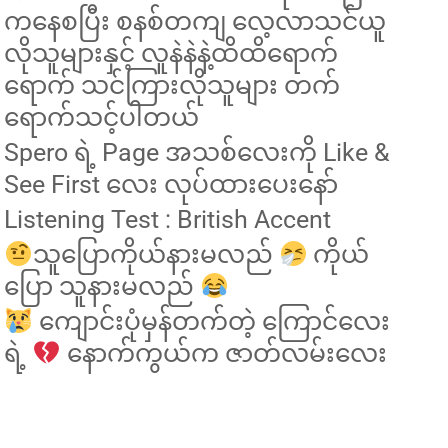
ကနေစပြီး စနစ်တကျ လေ့လာသင်ယူ
လိုသူများနှင့် လူနဲနဲနဲ့ထိထိရောက်
ရောက် သင်ကြားလိုသူများ တက်
ရောက်သင့်ပါတယ်
Spero ရဲ့ Page အသစ်လေးကို Like &
See First လေး လုပ်ထားပေးနော်
Listening Test : British Accent
သူပြောကိုယ်နားမလည်
ကိုယ်
ပြော သူနားမလည်
ကျောင်းပုံမှန်တက်တဲ့ ကြောင်လေး
ရဲ့
နောက်ကွယ်က ဇာတ်လမ်းလေး