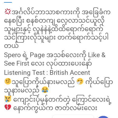
အင်္ဂလိပ်ဘာသာစကားကို အခြေခံက
နေစပြီး စနစ်တကျ လေ့လာသင်ယူလို
သူများနှင့် လူနဲနဲနဲ့ထိထိရောက်ရောက်
သင်ကြားလိုသူများ တက်ရောက်သင့်ပါ
တယ်
Spero ရဲ့ Page အသစ်လေးကို Like &
See First လေး လုပ်ထားပေးနော်
Listening Test : British Accent
သူပြောကိုယ်နားမလည်
ကိုယ်ပြော
သူနားမလည်
ကျောင်းပုံမှန်တက်တဲ့ ကြောင်လေးရဲ့
နောက်ကွယ်က ဇာတ်လမ်းလေး