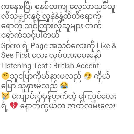
ကနေစပြီး စနစ်တကျ လေ့လာသင်ယူ
လိုသူများနှင့် လူနဲနဲနဲ့ထိထိရောက်
ရောက် သင်ကြားလိုသူများ တက်
ရောက်သင့်ပါတယ်
Spero ရဲ့ Page အသစ်လေးကို Like &
See First လေး လုပ်ထားပေးနော်
Listening Test : British Accent
သူပြောကိုယ်နားမလည်
ကိုယ်
ပြော သူနားမလည်
ကျောင်းပုံမှန်တက်တဲ့ ကြောင်လေး
ရဲ့
နောက်ကွယ်က ဇာတ်လမ်းလေး