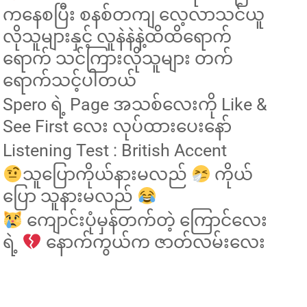
ကနေစပြီး စနစ်တကျ လေ့လာသင်ယူ
လိုသူများနှင့် လူနဲနဲနဲ့ထိထိရောက်
ရောက် သင်ကြားလိုသူများ တက်
ရောက်သင့်ပါတယ်
Spero ရဲ့ Page အသစ်လေးကို Like &
See First လေး လုပ်ထားပေးနော်
Listening Test : British Accent
သူပြောကိုယ်နားမလည်
ကိုယ်
ပြော သူနားမလည်
ကျောင်းပုံမှန်တက်တဲ့ ကြောင်လေး
ရဲ့
နောက်ကွယ်က ဇာတ်လမ်းလေး