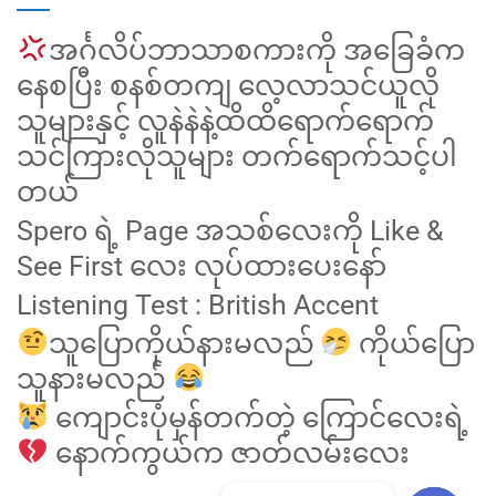
အင်္ဂလိပ်ဘာသာစကားကို အခြေခံက
နေစပြီး စနစ်တကျ လေ့လာသင်ယူလို
သူများနှင့် လူနဲနဲနဲ့ထိထိရောက်ရောက်
သင်ကြားလိုသူများ တက်ရောက်သင့်ပါ
တယ်
Spero ရဲ့ Page အသစ်လေးကို Like &
See First လေး လုပ်ထားပေးနော်
Listening Test : British Accent
သူပြောကိုယ်နားမလည်
ကိုယ်ပြော
သူနားမလည်
ကျောင်းပုံမှန်တက်တဲ့ ကြောင်လေးရဲ့
နောက်ကွယ်က ဇာတ်လမ်းလေး