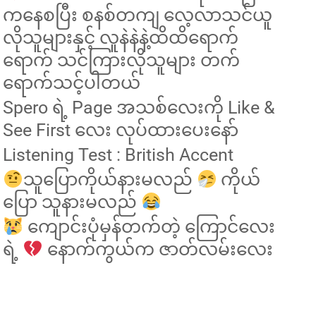
ကနေစပြီး စနစ်တကျ လေ့လာသင်ယူ
လိုသူများနှင့် လူနဲနဲနဲ့ထိထိရောက်
ရောက် သင်ကြားလိုသူများ တက်
ရောက်သင့်ပါတယ်
Spero ရဲ့ Page အသစ်လေးကို Like &
See First လေး လုပ်ထားပေးနော်
Listening Test : British Accent
သူပြောကိုယ်နားမလည်
ကိုယ်
ပြော သူနားမလည်
ကျောင်းပုံမှန်တက်တဲ့ ကြောင်လေး
ရဲ့
နောက်ကွယ်က ဇာတ်လမ်းလေး