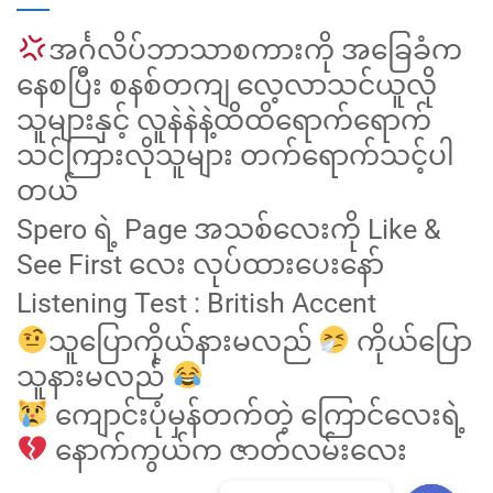
အင်္ဂလိပ်ဘာသာစကားကို အခြေခံက
နေစပြီး စနစ်တကျ လေ့လာသင်ယူလို
သူများနှင့် လူနဲနဲနဲ့ထိထိရောက်ရောက်
သင်ကြားလိုသူများ တက်ရောက်သင့်ပါ
တယ်
Spero ရဲ့ Page အသစ်လေးကို Like &
See First လေး လုပ်ထားပေးနော်
Listening Test : British Accent
သူပြောကိုယ်နားမလည်
ကိုယ်ပြော
သူနားမလည်
ကျောင်းပုံမှန်တက်တဲ့ ကြောင်လေးရဲ့
နောက်ကွယ်က ဇာတ်လမ်းလေး