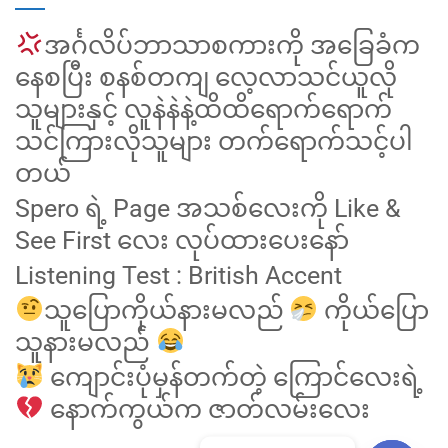
အင်္ဂလိပ်ဘာသာစကားကို အခြေခံက
နေစပြီး စနစ်တကျ လေ့လာသင်ယူလို
သူများနှင့် လူနဲနဲနဲ့ထိထိရောက်ရောက်
သင်ကြားလိုသူများ တက်ရောက်သင့်ပါ
တယ်
Spero ရဲ့ Page အသစ်လေးကို Like &
See First လေး လုပ်ထားပေးနော်
Listening Test : British Accent
သူပြောကိုယ်နားမလည်
ကိုယ်ပြော
သူနားမလည်
ကျောင်းပုံမှန်တက်တဲ့ ကြောင်လေးရဲ့
နောက်ကွယ်က ဇာတ်လမ်းလေး