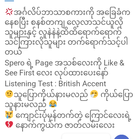
အင်္ဂလိပ်ဘာသာစကားကို အခြေခံက
နေစပြီး စနစ်တကျ လေ့လာသင်ယူလို
သူများနှင့် လူနဲနဲနဲ့ထိထိရောက်ရောက်
သင်ကြားလိုသူများ တက်ရောက်သင့်ပါ
တယ်
Spero ရဲ့ Page အသစ်လေးကို Like &
See First လေး လုပ်ထားပေးနော်
Listening Test : British Accent
သူပြောကိုယ်နားမလည်
ကိုယ်ပြော
သူနားမလည်
ကျောင်းပုံမှန်တက်တဲ့ ကြောင်လေးရဲ့
နောက်ကွယ်က ဇာတ်လမ်းလေး