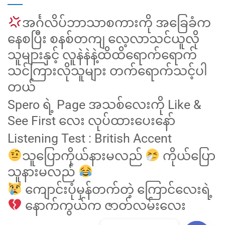
အင်္ဂလိပ်ဘာသာစကားကို အခြေခံက
နေစပြီး စနစ်တကျ လေ့လာသင်ယူလို
သူများနှင့် လူနဲနဲနဲ့ထိထိရောက်ရောက်
သင်ကြားလိုသူများ တက်ရောက်သင့်ပါ
တယ်
Spero ရဲ့ Page အသစ်လေးကို Like &
See First လေး လုပ်ထားပေးနော်
Listening Test : British Accent
သူပြောကိုယ်နားမလည်
ကိုယ်ပြော
သူနားမလည်
ကျောင်းပုံမှန်တက်တဲ့ ကြောင်လေးရဲ့
နောက်ကွယ်က ဇာတ်လမ်းလေး