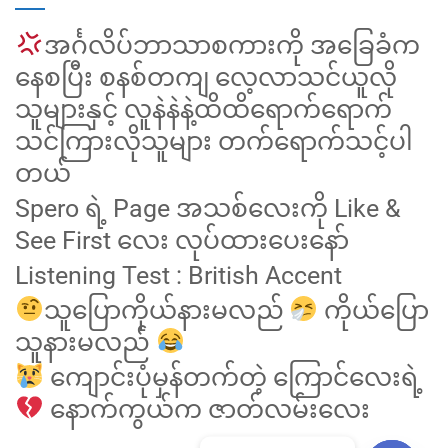
အင်္ဂလိပ်ဘာသာစကားကို အခြေခံက
နေစပြီး စနစ်တကျ လေ့လာသင်ယူလို
သူများနှင့် လူနဲနဲနဲ့ထိထိရောက်ရောက်
သင်ကြားလိုသူများ တက်ရောက်သင့်ပါ
တယ်
Spero ရဲ့ Page အသစ်လေးကို Like &
See First လေး လုပ်ထားပေးနော်
Listening Test : British Accent
သူပြောကိုယ်နားမလည်
ကိုယ်ပြော
သူနားမလည်
ကျောင်းပုံမှန်တက်တဲ့ ကြောင်လေးရဲ့
နောက်ကွယ်က ဇာတ်လမ်းလေး