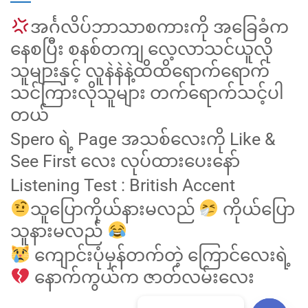
အင်္ဂလိပ်ဘာသာစကားကို အခြေခံက
နေစပြီး စနစ်တကျ လေ့လာသင်ယူလို
သူများနှင့် လူနဲနဲနဲ့ထိထိရောက်ရောက်
သင်ကြားလိုသူများ တက်ရောက်သင့်ပါ
တယ်
Spero ရဲ့ Page အသစ်လေးကို Like &
See First လေး လုပ်ထားပေးနော်
Listening Test : British Accent
သူပြောကိုယ်နားမလည်
ကိုယ်ပြော
သူနားမလည်
ကျောင်းပုံမှန်တက်တဲ့ ကြောင်လေးရဲ့
နောက်ကွယ်က ဇာတ်လမ်းလေး