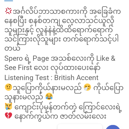
အင်္ဂလိပ်ဘာသာစကားကို အခြေခံက
နေစပြီး စနစ်တကျ လေ့လာသင်ယူလို
သူများနှင့် လူနဲနဲနဲ့ထိထိရောက်ရောက်
သင်ကြားလိုသူများ တက်ရောက်သင့်ပါ
တယ်
Spero ရဲ့ Page အသစ်လေးကို Like &
See First လေး လုပ်ထားပေးနော်
Listening Test : British Accent
သူပြောကိုယ်နားမလည်
ကိုယ်ပြော
သူနားမလည်
ကျောင်းပုံမှန်တက်တဲ့ ကြောင်လေးရဲ့
နောက်ကွယ်က ဇာတ်လမ်းလေး