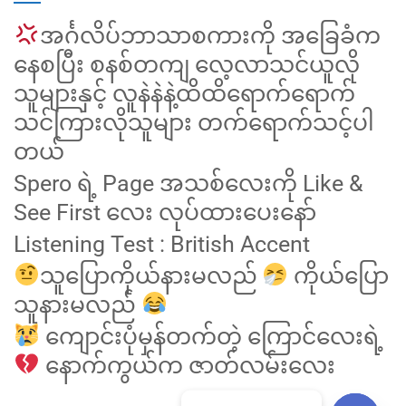
အင်္ဂလိပ်ဘာသာစကားကို အခြေခံက
နေစပြီး စနစ်တကျ လေ့လာသင်ယူလို
သူများနှင့် လူနဲနဲနဲ့ထိထိရောက်ရောက်
သင်ကြားလိုသူများ တက်ရောက်သင့်ပါ
တယ်
Spero ရဲ့ Page အသစ်လေးကို Like &
See First လေး လုပ်ထားပေးနော်
Listening Test : British Accent
သူပြောကိုယ်နားမလည်
ကိုယ်ပြော
သူနားမလည်
ကျောင်းပုံမှန်တက်တဲ့ ကြောင်လေးရဲ့
နောက်ကွယ်က ဇာတ်လမ်းလေး