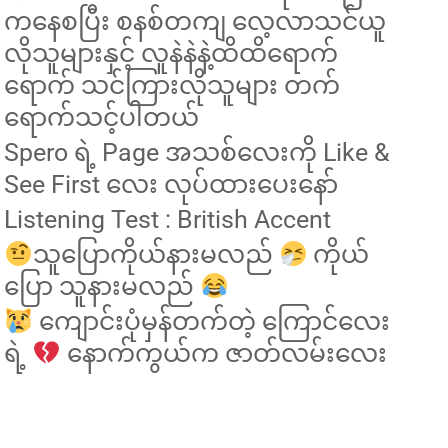
ကနေစပြီး စနစ်တကျ လေ့လာသင်ယူ
လိုသူများနှင့် လူနဲနဲနဲ့ထိထိရောက်
ရောက် သင်ကြားလိုသူများ တက်
ရောက်သင့်ပါတယ်
Spero ရဲ့ Page အသစ်လေးကို Like &
See First လေး လုပ်ထားပေးနော်
Listening Test : British Accent
သူပြောကိုယ်နားမလည်
ကိုယ်
ပြော သူနားမလည်
ကျောင်းပုံမှန်တက်တဲ့ ကြောင်လေး
ရဲ့
နောက်ကွယ်က ဇာတ်လမ်းလေး