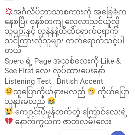
အင်္ဂလိပ်ဘာသာစကားကို အခြေခံက
နေစပြီး စနစ်တကျ လေ့လာသင်ယူလို
သူများနှင့် လူနဲနဲနဲ့ထိထိရောက်ရောက်
သင်ကြားလိုသူများ တက်ရောက်သင့်ပါ
တယ်
Spero ရဲ့ Page အသစ်လေးကို Like &
See First လေး လုပ်ထားပေးနော်
Listening Test : British Accent
သူပြောကိုယ်နားမလည်
ကိုယ်ပြော
သူနားမလည်
ကျောင်းပုံမှန်တက်တဲ့ ကြောင်လေးရဲ့
နောက်ကွယ်က ဇာတ်လမ်းလေး