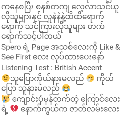
ကနေစပြီး စနစ်တကျ လေ့လာသင်ယူ
လိုသူများနှင့် လူနဲနဲနဲ့ထိထိရောက်
ရောက် သင်ကြားလိုသူများ တက်
ရောက်သင့်ပါတယ်
Spero ရဲ့ Page အသစ်လေးကို Like &
See First လေး လုပ်ထားပေးနော်
Listening Test : British Accent
သူပြောကိုယ်နားမလည်
ကိုယ်
ပြော သူနားမလည်
ကျောင်းပုံမှန်တက်တဲ့ ကြောင်လေး
ရဲ့
နောက်ကွယ်က ဇာတ်လမ်းလေး