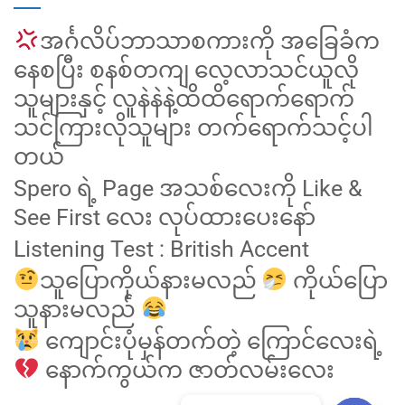
အင်္ဂလိပ်ဘာသာစကားကို အခြေခံက
နေစပြီး စနစ်တကျ လေ့လာသင်ယူလို
သူများနှင့် လူနဲနဲနဲ့ထိထိရောက်ရောက်
သင်ကြားလိုသူများ တက်ရောက်သင့်ပါ
တယ်
Spero ရဲ့ Page အသစ်လေးကို Like &
See First လေး လုပ်ထားပေးနော်
Listening Test : British Accent
သူပြောကိုယ်နားမလည်
ကိုယ်ပြော
သူနားမလည်
ကျောင်းပုံမှန်တက်တဲ့ ကြောင်လေးရဲ့
နောက်ကွယ်က ဇာတ်လမ်းလေး