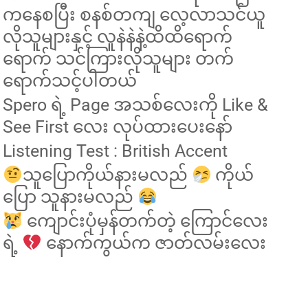
ကနေစပြီး စနစ်တကျ လေ့လာသင်ယူ
လိုသူများနှင့် လူနဲနဲနဲ့ထိထိရောက်
ရောက် သင်ကြားလိုသူများ တက်
ရောက်သင့်ပါတယ်
Spero ရဲ့ Page အသစ်လေးကို Like &
See First လေး လုပ်ထားပေးနော်
Listening Test : British Accent
သူပြောကိုယ်နားမလည်
ကိုယ်
ပြော သူနားမလည်
ကျောင်းပုံမှန်တက်တဲ့ ကြောင်လေး
ရဲ့
နောက်ကွယ်က ဇာတ်လမ်းလေး