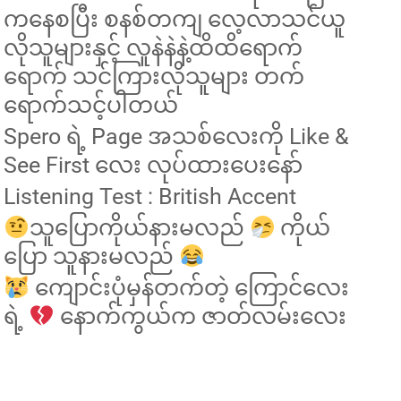
ကနေစပြီး စနစ်တကျ လေ့လာသင်ယူ
လိုသူများနှင့် လူနဲနဲနဲ့ထိထိရောက်
ရောက် သင်ကြားလိုသူများ တက်
ရောက်သင့်ပါတယ်
Spero ရဲ့ Page အသစ်လေးကို Like &
See First လေး လုပ်ထားပေးနော်
Listening Test : British Accent
သူပြောကိုယ်နားမလည်
ကိုယ်
ပြော သူနားမလည်
ကျောင်းပုံမှန်တက်တဲ့ ကြောင်လေး
ရဲ့
နောက်ကွယ်က ဇာတ်လမ်းလေး