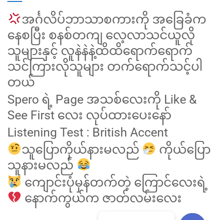
အင်္ဂလိပ်ဘာသာစကားကို အခြေခံက
နေစပြီး စနစ်တကျ လေ့လာသင်ယူလို
သူများနှင့် လူနဲနဲနဲ့ထိထိရောက်ရောက်
သင်ကြားလိုသူများ တက်ရောက်သင့်ပါ
တယ်
Spero ရဲ့ Page အသစ်လေးကို Like &
See First လေး လုပ်ထားပေးနော်
Listening Test : British Accent
သူပြောကိုယ်နားမလည်
ကိုယ်ပြော
သူနားမလည်
ကျောင်းပုံမှန်တက်တဲ့ ကြောင်လေးရဲ့
နောက်ကွယ်က ဇာတ်လမ်းလေး