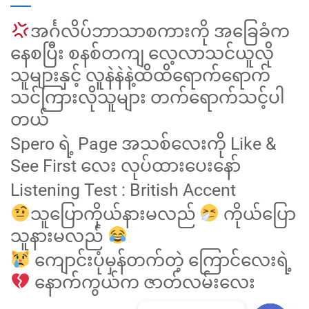
အင်္ဂလိပ်ဘာသာစကားကို အခြေခံက
နေစပြီး စနစ်တကျ လေ့လာသင်ယူလို
သူများနှင့် လူနဲနဲနဲ့ထိထိရောက်ရောက်
သင်ကြားလိုသူများ တက်ရောက်သင့်ပါ
တယ်
Spero ရဲ့ Page အသစ်လေးကို Like &
See First လေး လုပ်ထားပေးနော်
Listening Test : British Accent
သူပြောကိုယ်နားမလည်
ကိုယ်ပြော
သူနားမလည်
ကျောင်းပုံမှန်တက်တဲ့ ကြောင်လေးရဲ့
နောက်ကွယ်က ဇာတ်လမ်းလေး