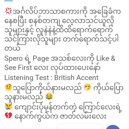
အင်္ဂလိပ်ဘာသာစကားကို အခြေခံက
နေစပြီး စနစ်တကျ လေ့လာသင်ယူလို
သူများနှင့် လူနဲနဲနဲ့ထိထိရောက်ရောက်
သင်ကြားလိုသူများ တက်ရောက်သင့်ပါ
တယ်
Spero ရဲ့ Page အသစ်လေးကို Like &
See First လေး လုပ်ထားပေးနော်
Listening Test : British Accent
သူပြောကိုယ်နားမလည်
ကိုယ်ပြော
သူနားမလည်
ကျောင်းပုံမှန်တက်တဲ့ ကြောင်လေးရဲ့
နောက်ကွယ်က ဇာတ်လမ်းလေး