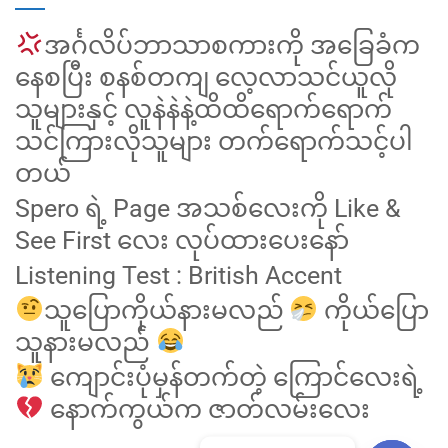
အင်္ဂလိပ်ဘာသာစကားကို အခြေခံက
နေစပြီး စနစ်တကျ လေ့လာသင်ယူလို
သူများနှင့် လူနဲနဲနဲ့ထိထိရောက်ရောက်
သင်ကြားလိုသူများ တက်ရောက်သင့်ပါ
တယ်
Spero ရဲ့ Page အသစ်လေးကို Like &
See First လေး လုပ်ထားပေးနော်
Listening Test : British Accent
သူပြောကိုယ်နားမလည်
ကိုယ်ပြော
သူနားမလည်
ကျောင်းပုံမှန်တက်တဲ့ ကြောင်လေးရဲ့
နောက်ကွယ်က ဇာတ်လမ်းလေး