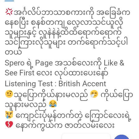
အင်္ဂလိပ်ဘာသာစကားကို အခြေခံက
နေစပြီး စနစ်တကျ လေ့လာသင်ယူလို
သူများနှင့် လူနဲနဲနဲ့ထိထိရောက်ရောက်
သင်ကြားလိုသူများ တက်ရောက်သင့်ပါ
တယ်
Spero ရဲ့ Page အသစ်လေးကို Like &
See First လေး လုပ်ထားပေးနော်
Listening Test : British Accent
သူပြောကိုယ်နားမလည်
ကိုယ်ပြော
သူနားမလည်
ကျောင်းပုံမှန်တက်တဲ့ ကြောင်လေးရဲ့
နောက်ကွယ်က ဇာတ်လမ်းလေး