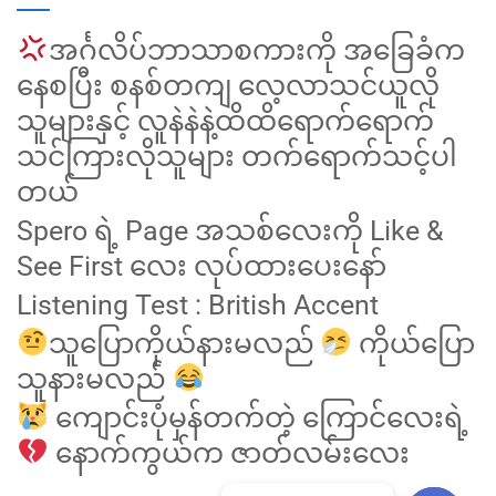
အင်္ဂလိပ်ဘာသာစကားကို အခြေခံက
နေစပြီး စနစ်တကျ လေ့လာသင်ယူလို
သူများနှင့် လူနဲနဲနဲ့ထိထိရောက်ရောက်
သင်ကြားလိုသူများ တက်ရောက်သင့်ပါ
တယ်
Spero ရဲ့ Page အသစ်လေးကို Like &
See First လေး လုပ်ထားပေးနော်
Listening Test : British Accent
သူပြောကိုယ်နားမလည်
ကိုယ်ပြော
သူနားမလည်
ကျောင်းပုံမှန်တက်တဲ့ ကြောင်လေးရဲ့
နောက်ကွယ်က ဇာတ်လမ်းလေး