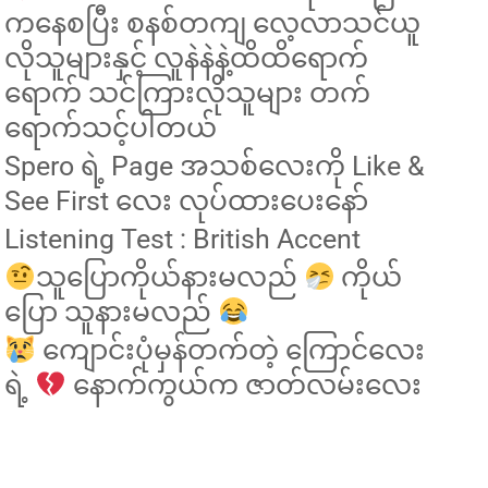
ကနေစပြီး စနစ်တကျ လေ့လာသင်ယူ
လိုသူများနှင့် လူနဲနဲနဲ့ထိထိရောက်
ရောက် သင်ကြားလိုသူများ တက်
ရောက်သင့်ပါတယ်
Spero ရဲ့ Page အသစ်လေးကို Like &
See First လေး လုပ်ထားပေးနော်
Listening Test : British Accent
သူပြောကိုယ်နားမလည်
ကိုယ်
ပြော သူနားမလည်
ကျောင်းပုံမှန်တက်တဲ့ ကြောင်လေး
ရဲ့
နောက်ကွယ်က ဇာတ်လမ်းလေး