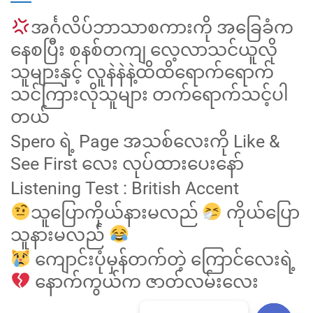
အင်္ဂလိပ်ဘာသာစကားကို အခြေခံက
နေစပြီး စနစ်တကျ လေ့လာသင်ယူလို
သူများနှင့် လူနဲနဲနဲ့ထိထိရောက်ရောက်
သင်ကြားလိုသူများ တက်ရောက်သင့်ပါ
တယ်
Spero ရဲ့ Page အသစ်လေးကို Like &
See First လေး လုပ်ထားပေးနော်
Listening Test : British Accent
သူပြောကိုယ်နားမလည်
ကိုယ်ပြော
သူနားမလည်
ကျောင်းပုံမှန်တက်တဲ့ ကြောင်လေးရဲ့
နောက်ကွယ်က ဇာတ်လမ်းလေး