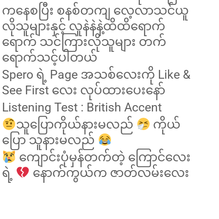
ကနေစပြီး စနစ်တကျ လေ့လာသင်ယူ
လိုသူများနှင့် လူနဲနဲနဲ့ထိထိရောက်
ရောက် သင်ကြားလိုသူများ တက်
ရောက်သင့်ပါတယ်
Spero ရဲ့ Page အသစ်လေးကို Like &
See First လေး လုပ်ထားပေးနော်
Listening Test : British Accent
သူပြောကိုယ်နားမလည်
ကိုယ်
ပြော သူနားမလည်
ကျောင်းပုံမှန်တက်တဲ့ ကြောင်လေး
ရဲ့
နောက်ကွယ်က ဇာတ်လမ်းလေး