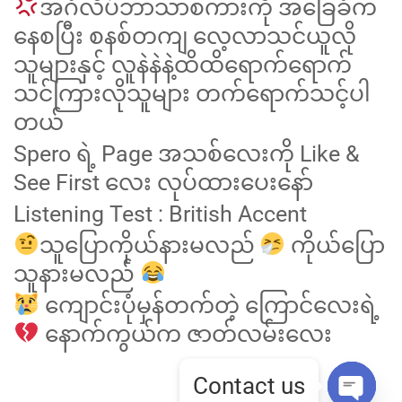
အင်္ဂလိပ်ဘာသာစကားကို အခြေခံက
နေစပြီး စနစ်တကျ လေ့လာသင်ယူလို
သူများနှင့် လူနဲနဲနဲ့ထိထိရောက်ရောက်
သင်ကြားလိုသူများ တက်ရောက်သင့်ပါ
တယ်
Spero ရဲ့ Page အသစ်လေးကို Like &
See First လေး လုပ်ထားပေးနော်
Listening Test : British Accent
သူပြောကိုယ်နားမလည်
ကိုယ်ပြော
သူနားမလည်
ကျောင်းပုံမှန်တက်တဲ့ ကြောင်လေးရဲ့
နောက်ကွယ်က ဇာတ်လမ်းလေး
Contact us