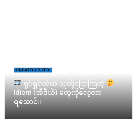
UNCATEGORIZED
ရုပ်ရှင်ထဲမှာ သူတို့ပြောကြတဲ့
Idiom (အီဒီယံ) တွေကိုလေ့လာ
ရအောင်။