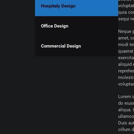
voluptat
Hospitaly Design
quia co
sequi n
Office Design
Neque p
amet, c
modi te
Commercial Design
quaerat
exercita
aliquid
reprehen
molesti
voluptas
Lorem ip
do eius
aliqua.
ullamco
Duis aut
cillum d