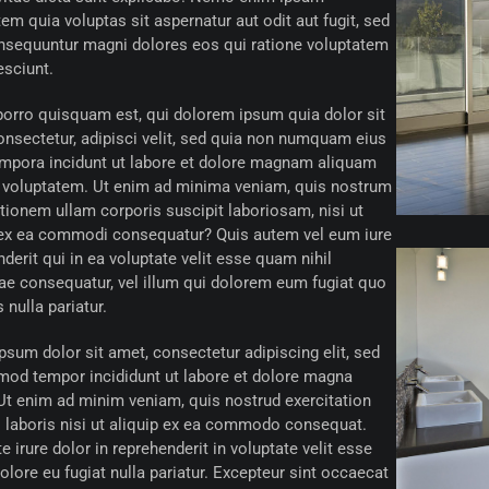
em quia voluptas sit aspernatur aut odit aut fugit, sed
nsequuntur magni dolores eos qui ratione voluptatem
esciunt.
orro quisquam est, qui dolorem ipsum quia dolor sit
onsectetur, adipisci velit, sed quia non numquam eius
mpora incidunt ut labore et dolore magnam aliquam
 voluptatem. Ut enim ad minima veniam, quis nostrum
tionem ullam corporis suscipit laboriosam, nisi ut
 ex ea commodi consequatur? Quis autem vel eum iure
derit qui in ea voluptate velit esse quam nihil
ae consequatur, vel illum qui dolorem eum fugiat quo
 nulla pariatur.
sum dolor sit amet, consectetur adipiscing elit, sed
mod tempor incididunt ut labore et dolore magna
 Ut enim ad minim veniam, quis nostrud exercitation
 laboris nisi ut aliquip ex ea commodo consequat.
e irure dolor in reprehenderit in voluptate velit esse
olore eu fugiat nulla pariatur. Excepteur sint occaecat