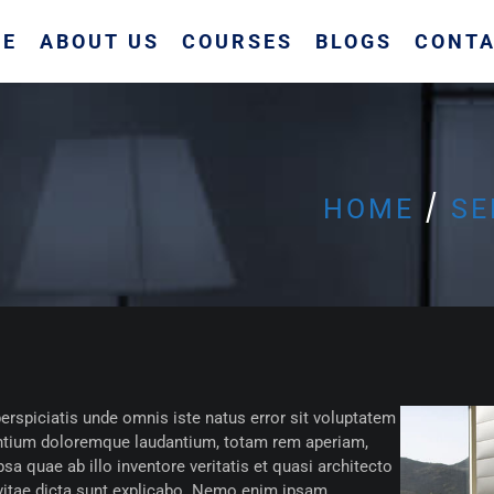
ME
ABOUT US
COURSES
BLOGS
CONTA
HOME
SE
erspiciatis unde omnis iste natus error sit voluptatem
tium doloremque laudantium, totam rem aperiam,
sa quae ab illo inventore veritatis et quasi architecto
vitae dicta sunt explicabo. Nemo enim ipsam