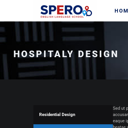
HO
HOSPITALY DESIGN
Sed ut p
Residential Design
accusan
eaque ip
beatae 