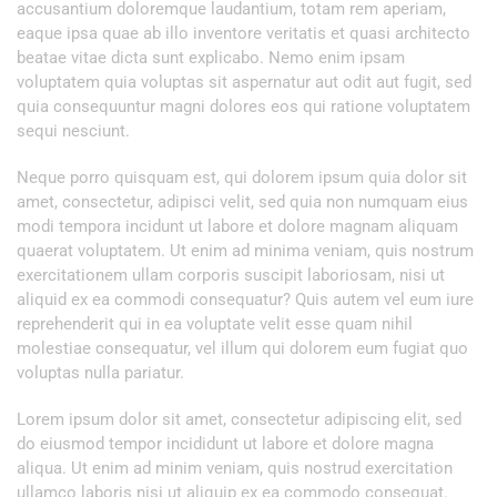
accusantium doloremque laudantium, totam rem aperiam,
eaque ipsa quae ab illo inventore veritatis et quasi architecto
beatae vitae dicta sunt explicabo. Nemo enim ipsam
voluptatem quia voluptas sit aspernatur aut odit aut fugit, sed
quia consequuntur magni dolores eos qui ratione voluptatem
sequi nesciunt.
Neque porro quisquam est, qui dolorem ipsum quia dolor sit
amet, consectetur, adipisci velit, sed quia non numquam eius
modi tempora incidunt ut labore et dolore magnam aliquam
quaerat voluptatem. Ut enim ad minima veniam, quis nostrum
exercitationem ullam corporis suscipit laboriosam, nisi ut
aliquid ex ea commodi consequatur? Quis autem vel eum iure
reprehenderit qui in ea voluptate velit esse quam nihil
molestiae consequatur, vel illum qui dolorem eum fugiat quo
voluptas nulla pariatur.
Lorem ipsum dolor sit amet, consectetur adipiscing elit, sed
do eiusmod tempor incididunt ut labore et dolore magna
aliqua. Ut enim ad minim veniam, quis nostrud exercitation
ullamco laboris nisi ut aliquip ex ea commodo consequat.