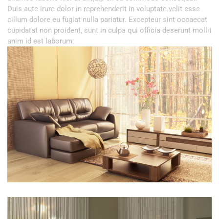
Duis aute irure dolor in reprehenderit in voluptate velit esse
cillum dolore eu fugiat nulla pariatur. Excepteur sint occaecat
cupidatat non proident, sunt in culpa qui officia deserunt mollit
anim id est laborum.